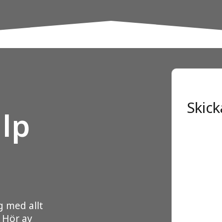
Skick
lp
g med allt
. Hör av