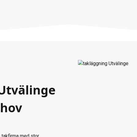
 Utvälinge
ehov
g takfirma med stor