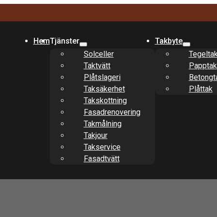
Hem
Tjänster
Takbyte
Solceller
Tegelta
Taktvätt
Papptak
Plåtslageri
Betongt
Taksäkerhet
Plåttak
Takskottning
Fasadrenovering
Takmålning
Takjour
Takservice
Fasadtvätt