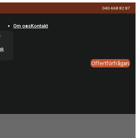
040-668 82 87
Om oss
Kontakt
k
ak
Offertförfrågan