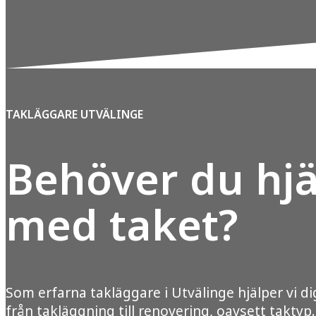
TAKLÄGGARE UTVÄLINGE
Behöver du hjä
med taket?
Som erfarna takläggare i Utvälinge hjälper vi di
från takläggning till renovering, oavsett taktyp