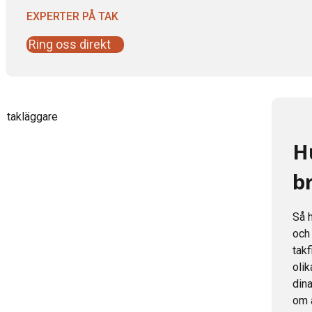
EXPERTER PÅ TAK
Ring oss direkt
H
b
Så h
och 
takf
oli
din
om a