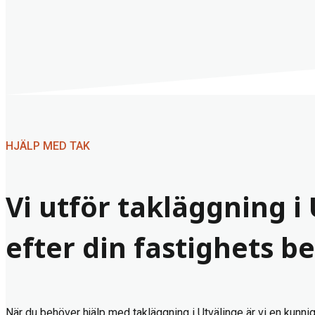
HJÄLP MED TAK
Vi utför takläggning i
efter din fastighets b
När du behöver hjälp med takläggning i Utvälinge är vi en kunni