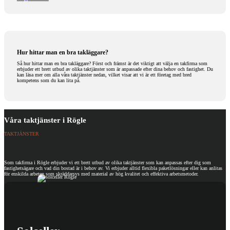
Hur hittar man en bra takläggare?
Så hur hittar man en bra takläggare? Först och främst är det viktigt att välja en takfirma som
erbjuder ett brett utbud av olika taktjänster som är anpassade efter dina behov och fastighet. Du
kan läsa mer om alla våra taktjänster nedan, vilket visar att vi är ett företag med bred
kompetens som du kan lita på.
Våra taktjänster i Rögle
TAKTJÄNSTER
Som takfirma i Rögle erbjuder vi ett brett utbud av olika taktjänster som kan anpassas efter dig som
fastighetsägare och vad din bostad är i behov av. Vi erbjuder alltid flexibla paketlösningar eller kan anlitas
för enskilda arbeten som skräddarsys med material av hög kvalitet och effektiva arbetsmetoder.