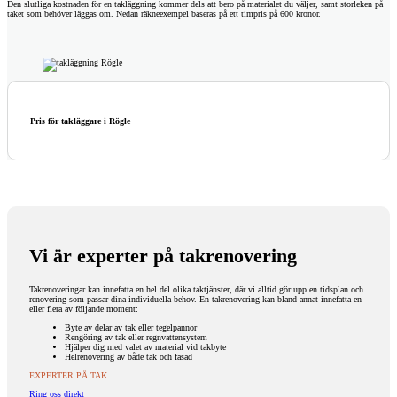
Den slutliga kostnaden för en takläggning kommer dels att bero på materialet du väljer, samt storleken på
taket som behöver läggas om. Nedan räkneexempel baseras på ett timpris på 600 kronor.
Pris för takläggare i Rögle
Vi är experter på takrenovering
Takrenoveringar kan innefatta en hel del olika taktjänster, där vi alltid gör upp en tidsplan och
renovering som passar dina individuella behov. En takrenovering kan bland annat innefatta en
eller flera av följande moment:
Byte av delar av tak eller tegelpannor
Rengöring av tak eller regnvattensystem
Hjälper dig med valet av material vid takbyte
Helrenovering av både tak och fasad
EXPERTER PÅ TAK
Ring oss direkt