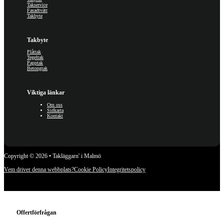
Takservice
Fasadtvätt
Takbyte
Takbyte
Plåttak
Tegeltak
Papptak
Betongtak
Viktiga länkar
Om oss
Sidkarta
Kontakt
Copyright © 2026 • Takläggarn' i Malmö
Vem driver denna webbplats?
Cookie Policy
Integritetspolicy
Offertförfrågan