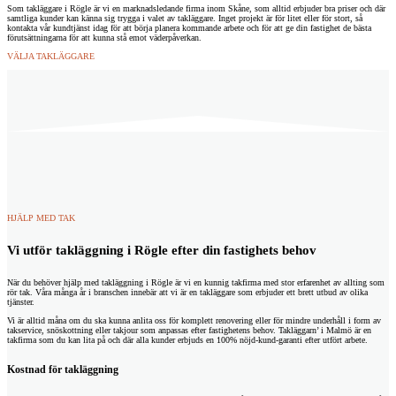
Som takläggare i Rögle är vi en marknadsledande firma inom Skåne, som alltid erbjuder bra priser och där
samtliga kunder kan känna sig trygga i valet av takläggare. Inget projekt är för litet eller för stort, så
kontakta vår kundtjänst idag för att börja planera kommande arbete och för att ge din fastighet de bästa
förutsättningarna för att kunna stå emot väderpåverkan.
VÄLJA TAKLÄGGARE
HJÄLP MED TAK
Vi utför takläggning i Rögle efter din fastighets behov
När du behöver hjälp med takläggning i Rögle är vi en kunnig takfirma med stor erfarenhet av allting som
rör tak. Våra många år i branschen innebär att vi är en takläggare som erbjuder ett brett utbud av olika
tjänster.
Vi är alltid måna om du ska kunna anlita oss för komplett renovering eller för mindre underhåll i form av
takservice, snöskottning eller takjour som anpassas efter fastighetens behov.
Takläggarn’ i Malmö
är en
takfirma som du kan lita på och där alla kunder erbjuds en 100% nöjd-kund-garanti efter utfört arbete.
Kostnad för takläggning