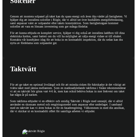
Solceller
Genom att montera solpanel på taket kan du spara energi och även öka värdet på fastigheten. Vi
hjälper dig att installera solceller i Rögle, där vi alltid ser över hushållets energiförbrukning,
samt anpassar valet av solpaneler efter takets konstruktion. Som fastighetsägare kommer
solceller att vara en lönsam investering som ger många fördelar.
För att kunna erbjuda en komplett service, hjälper vi dig också att installera laddbox till dina
elektriska fordon, samt batteri om du vill ha möjlighet att sälja energi vidare ut till elnätet.
Kontakta vår kundtjänst idag för att boka in en kostnadsfri inspektion, där du sedan kan dra
nytta av fördelarna som solpaneler ger.
Taktvätt
För att ge taket en optimal livslängd och för att minska risken för fuktskador är det viktigt att
tvätta taket med jämna mellanrum. Som en marknadsledande takfirma i Skåne rekommenderar
vi att en taktvätt bör göras vart 4-6 år, men kan också behöva bokas in mer frekvent om taket
har några år på nacken.
Som takfirma erbjuder vi en effektiv och smidig Taktvätt i Rögle med omnejd, där vi alltid
använder en skonsam metod och rengöringsmedel som anpassar efter underlaget. I samband
med en taktvätt kan vi även bokas in för en fasadrengöring. Välkommen in med din ansökan,
där vi skickar ut en kostnadsfri offert för samtliga arbeten vi erbjuder.