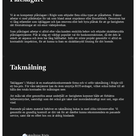
Vi är en kompetent plåt
slagare i Rögle som erbjuder flera olika typer av plåtarbeten. Främst
arbetar vi med plåtdetaljer för tak som bland annat stuprännor eller fönsterbleck. Dessutom har
vi lång erfarenhet som takläggare och kan renovera eller helt byta plåttak för att ge fastigheten
rätt förutsättningar att stå emot väderpåverkan.
Som plåtslageri arbetar vi alltid efter våra kunders enskilda behov och erbjuder skräddarsydda
plåtslageritjänster. Plåt är idag ett väldigt populärt val för huskonstruktioner, då det dels är
enkelt att anpassa och även har lång hållbarhet. Inför ett större projekt genomför vi alltid en
kostnadsfri inspektion, för att kunna ta fram en skräddarsydd lösning för ditt boende.
Takmålning
Takläggarn’ i Malmö är en marknadskonkurrerande firma och vi utför takmålning i Rögle till
ett bra pris. För våra taktjänster kan du även utnyttja ROT-avdraget, vilket också bidrar till att
hålla den totala kostnaden för målningen nere.
Att måla tak eller genomföra annat underhåll av fastigheten kommer både att förbättra
helhetsintrycket, samtidigt som det också gör taket mer motståndskraftigt mot snö, regn eller
vind.
Beroende på takets material behöver en takmålning bokas in med olika tidsintervaller. Vi
genomför en grundlig kontroll av ditt tak för att därefter kunna rekommendera en passande
service, samt där en offert hos oss är aldrig bindande.