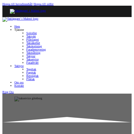
Hoppa till huvudinnehåll
Hoppa till sidfot
Hem
Tjänster
Solceller
Taktvätt
Plåtslageri
Taksäkerhet
Takskottning
Fasadrenovering
Takmålning
Takjour
Takservice
Fasadtvätt
Takbyte
Tegeltak
Papptak
Betongtak
Plåttak
Om oss
Kontakt
Ring Oss