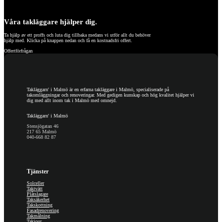
Våra takläggare hjälper dig.
Ta hjälp av ett proffs och luta dig tillbaka medans vi utför allt du behöver
hjälp med. Klicka på knappen nedan och få en kostnadsfri offert.
Offertförfrågan
Takläggarn' i Malmö är en erfarna takläggare i Malmö, specialiserade på
takomläggningar och renoveringar. Med gedigen kunskap och hög kvalitet hjälper vi
dig med allt inom tak i Malmö med omnejd.
Takläggarn' i Malmö
Stensjögatan 46
217 65 Malmö
040-668 82 87
Tjänster
Solceller
Taktvätt
Plåtslagare
Taksäkerhet
Takskottning
Fasadrenovering
Takmålning
Takjour