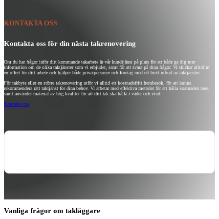
KONTAKTA OSS
Kontakta oss för din nästa takrenovering
Om du har frågor inför ditt kommande takarbete är vår kundtjänst på plats för att både ge dig mer
information om de olika taktjänster som vi erbjuder, samt för att svara på dina frågor. Vi skickar alltid ut
en offert för ditt arbete och hjälper både privatpersoner och företag med ett brett utbud av taktjänster.
För takbyte eller en större takrenovering utför vi alltid ett kostnadsfritt hembesök, för att kunna
rekommendera rätt taktjänst för dina behov. Vi arbetar med effektiva metoder för att hålla kostnaden nere,
samt använder material av hög kvalitet för att ditt tak ska hålla i väder och vind.
Kontakta oss
Skicka snabboffert
Vanliga frågor om takläggare