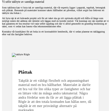
Vi utför takbyte av samtliga material
Som takfirma kan vi byta tak av samtliga material, där vår expertis ligger i papptak, tegeltak, betongtak
och plåttak. Beroende på materialet kommer takets hållbarhet att påverkas, vilket avgör hur frekvent ett
takbyte ska bokas i.
Att byta tak är ett krävande projekt och för att taket ska ge sitt optimala skydd och hålla så länge som
möjligt måste det adderas rätt tätskikt och läggas med en korrekt metod. Vår kunskap om tak innebär att vi
kan garantera ett bra resultat vid varje utfört uppdrag och där vi alltid genomför en grundlig besiktning av
taket, som vi sedan kan basera våra rekommendationer efter.
Kontakta vår kundtjänst för att boka in ett kostnadsfritt hembesök, där vi sedan planerar en takläggning
efter vad din fastighet behöver.
Plåttak
Takplåt är ett väldigt flexibelt och anpassningsbart
material med en bra hållbarhet. Materialet är därför
ett bra val för lite olika typer av fastigheter och har
en lättare vikt än många andra takmaterial. Några
andra fördelar som du får av att lägga plåttak i
Rögle är att den totala kostnaden kan hållas nere, då
takplåt är ett mer prisvänligt alternativ på
marknaden.