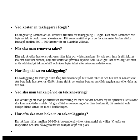
Vad kostar en takläggare i Rögle?
En ungefärlig kostnad är 600 kronor i timmen för takläggning i Rögle. Den stora kostnaden vid
byte av tak är dock materialkostnaden. Ett genomsnittligt pris per kvadratmeter brukar därför
landa på mellan 800-1 800 kronor för ett klassiskt villatak.
När ska man renovera taket?
Ditt tak skyddar huskonstruktionen från fukt och väderpåverkan. Ett tak som inte är tillräckligt
isolerat eller har skador, kommer därför att påverka skyddet som taket ger. Det är viktigt att man
utför nödvändigt takunderhåll och även byter taket efter rekommendationerna.
Hur lång tid tar en takläggning?
En takläggning tar väldigt olika lång tid beroende på hur stort taket är och hur det är konstruerat.
Att byta hela hustaket tar därför längre tid än att endast byta ut enskilda tegelpannor eller delar av
ditt tak.
Vad ska man tänka på vid en takrenovering?
Det är viktigt att man prioriterar en renovering av taket när det behövs för att sprickor eller skador
ska kunna åtgärdas snabbt. Vi gör alltid en renovering efter dina önskemål, där material och
budget bland annat tas med i beräkningen.
Hur ofta ska man boka in en takomläggning?
Ett tak kan hålla i mellan 20-100 år beroende på vilket takmaterial du väljer. Vi utför en
inspektion och kan då avgöra när ett takbyte är på sin plats.