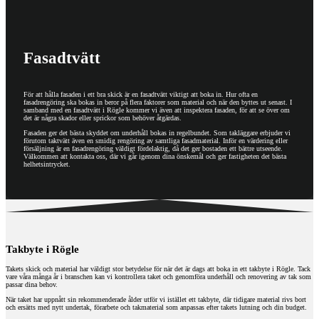
Fasadtvätt
För att hålla fasaden i ett bra skick är en fasadtvätt viktigt att boka in. Hur ofta en
fasadrengöring ska bokas in beror på flera faktorer som material och när den byttes ut senast. I
samband med en fasadtvätt i Rögle kommer vi även att inspektera fasaden, för att se över om
det är några skador eller sprickor som behöver åtgärdas.
Fasaden ger det bästa skyddet om underhåll bokas in regelbundet. Som takläggare erbjuder vi
förutom taktvätt även en smidig rengöring av samtliga fasadmaterial. Inför en värdering eller
försäljning är en fasadrengöring väldigt fördelaktig, då det ger bostaden ett bättre utseende.
Välkommen att kontakta oss, där vi går igenom dina önskemål och ger fastigheten det bästa
helhetsintrycket.
Takbyte i Rögle
Takets skick och material har väldigt stor betydelse för när det är dags att boka in ett takbyte i Rögle. Tack
vare våra många år i branschen kan vi kontrollera taket och genomföra underhåll och renovering av tak som
passar dina behov.
När taket har uppnått sin rekommenderade ålder utför vi istället ett takbyte, där tidigare material rivs bort
och ersätts med nytt undertak, förarbete och takmaterial som anpassas efter takets lutning och din budget.