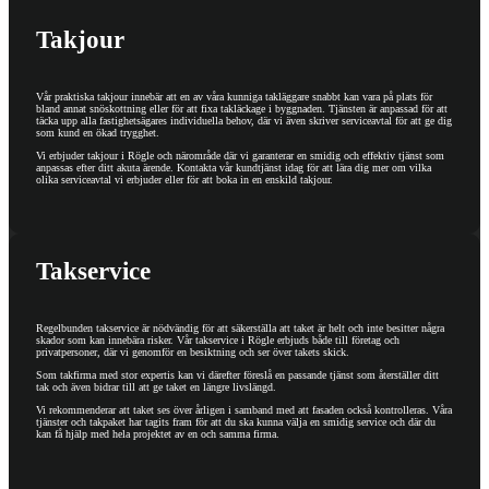
Takjour
Vår praktiska takjour innebär att en av våra kunniga takläggare snabbt kan vara på plats för
bland annat snöskottning eller för att fixa takläckage i byggnaden. Tjänsten är anpassad för att
täcka upp alla fastighetsägares individuella behov, där vi även skriver serviceavtal för att ge dig
som kund en ökad trygghet.
Vi erbjuder takjour i Rögle och närområde där vi garanterar en smidig och effektiv tjänst som
anpassas efter ditt akuta ärende. Kontakta vår kundtjänst idag för att lära dig mer om vilka
olika serviceavtal vi erbjuder eller för att boka in en enskild takjour.
Takservice
Regelbunden takservice är nödvändig för att säkerställa att taket är helt och inte besitter några
skador som kan innebära risker. Vår takservice i Rögle erbjuds både till företag och
privatpersoner, där vi genomför en besiktning och ser över takets skick.
Som takfirma med stor expertis kan vi därefter föreslå en passande tjänst som återställer ditt
tak och även bidrar till att ge taket en längre livslängd.
Vi rekommenderar att taket ses över årligen i samband med att fasaden också kontrolleras. Våra
tjänster och takpaket har tagits fram för att du ska kunna välja en smidig service och där du
kan få hjälp med hela projektet av en och samma firma.