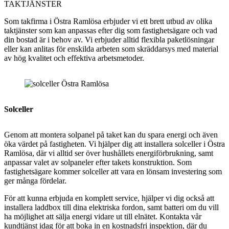
TAKTJÄNSTER
Som takfirma i Östra Ramlösa erbjuder vi ett brett utbud av olika
taktjänster som kan anpassas efter dig som fastighetsägare och vad
din bostad är i behov av. Vi erbjuder alltid flexibla paketlösningar
eller kan anlitas för enskilda arbeten som skräddarsys med material
av hög kvalitet och effektiva arbetsmetoder.
Solceller
Genom att montera solpanel på taket kan du spara energi och även
öka värdet på fastigheten. Vi hjälper dig att installera solceller i Östra
Ramlösa, där vi alltid ser över hushållets energiförbrukning, samt
anpassar valet av solpaneler efter takets konstruktion. Som
fastighetsägare kommer solceller att vara en lönsam investering som
ger många fördelar.
För att kunna erbjuda en komplett service, hjälper vi dig också att
installera laddbox till dina elektriska fordon, samt batteri om du vill
ha möjlighet att sälja energi vidare ut till elnätet. Kontakta vår
kundtjänst idag för att boka in en kostnadsfri inspektion, där du