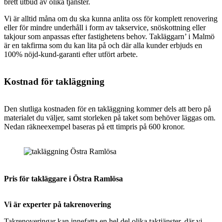
brett utbud av olika tjänster.
Vi är alltid måna om du ska kunna anlita oss för komplett renovering
eller för mindre underhåll i form av takservice, snöskottning eller
takjour som anpassas efter fastighetens behov.
Takläggarn’ i Malmö
är en takfirma som du kan lita på och där alla kunder erbjuds en
100% nöjd-kund-garanti efter utfört arbete.
Kostnad för takläggning
Den slutliga kostnaden för en takläggning kommer dels att bero på
materialet du väljer, samt storleken på taket som behöver läggas om.
Nedan räkneexempel baseras på ett timpris på 600 kronor.
Pris för takläggare i Östra Ramlösa
Vi är experter på takrenovering
Takrenoveringar kan innefatta en hel del olika taktjänster, där vi