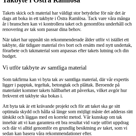
Takets skick och material har väldigt stor betydelse för när det är
dags att boka in ett takbyte i Östra Ramlösa. Tack vare våra många
år i branschen kan vi kontrollera taket och genomföra underhåll och
renovering av tak som passar dina behov.
När taket har uppnått sin rekommenderade ålder utför vi istället ett
takbyte, där tidigare material rivs bort och ersätts med nytt undertak,
förarbete och takmaterial som anpassas efter takets lutning och din
budget.
Vi utför takbyte av samtliga material
Som takfirma kan vi byta tak av samtliga material, där vår expertis
ligger i papptak, tegeltak, betongtak och plåttak. Beroende på
materialet kommer takets hållbarhet att påverkas, vilket avgör hur
frekvent ett takbyte ska bokas i.
Att byta tak är ett krävande projekt och för att taket ska ge sitt
optimala skydd och hålla så länge som möjligt måste det adderas rätt
tätskikt och läggas med en korrekt metod. Vår kunskap om tak
innebär att vi kan garantera ett bra resultat vid varje utfört uppdrag
och där vi alltid genomför en grundlig besiktning av taket, som vi
sedan kan basera våra rekommendationer efter.