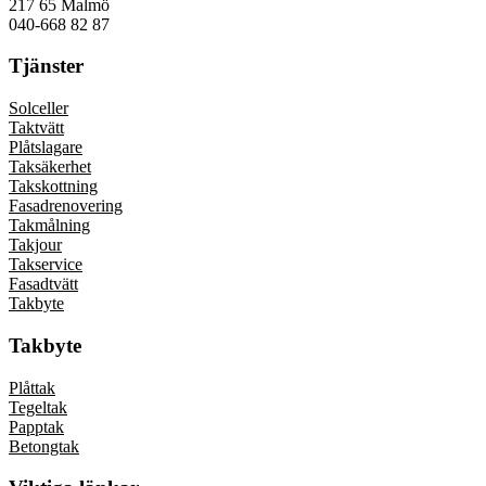
217 65 Malmö
040-668 82 87
Tjänster
Solceller
Taktvätt
Plåtslagare
Taksäkerhet
Takskottning
Fasadrenovering
Takmålning
Takjour
Takservice
Fasadtvätt
Takbyte
Takbyte
Plåttak
Tegeltak
Papptak
Betongtak