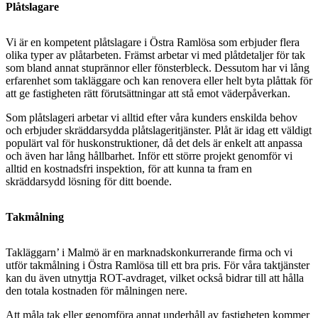
Plåtslagare
Vi är en kompetent plåt
slagare i Östra Ramlösa som erbjuder flera
olika typer av plåtarbeten. Främst arbetar vi med plåtdetaljer för tak
som bland annat stuprännor eller fönsterbleck. Dessutom har vi lång
erfarenhet som takläggare och kan renovera eller helt byta plåttak för
att ge fastigheten rätt förutsättningar att stå emot väderpåverkan.
Som plåtslageri arbetar vi alltid efter våra kunders enskilda behov
och erbjuder skräddarsydda plåtslageritjänster. Plåt är idag ett väldigt
populärt val för huskonstruktioner, då det dels är enkelt att anpassa
och även har lång hållbarhet. Inför ett större projekt genomför vi
alltid en kostnadsfri inspektion, för att kunna ta fram en
skräddarsydd lösning för ditt boende.
Takmålning
Takläggarn’ i Malmö är en marknadskonkurrerande firma och vi
utför takmålning i Östra Ramlösa till ett bra pris. För våra taktjänster
kan du även utnyttja ROT-avdraget, vilket också bidrar till att hålla
den totala kostnaden för målningen nere.
Att måla tak eller genomföra annat underhåll av fastigheten kommer