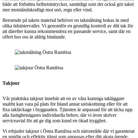
både att förbättra helhetsintrycket, samtidigt som det också gör taket
mer motståndskraftigt mot snö, regn eller vind.
Beroende på takets material behöver en takmålning bokas in med
olika tidsintervaller. Vi genomför en grundlig kontroll av ditt tak för
att därefter kunna rekommendera en passande service, samt där en
offert hos oss är aldrig bindande.
Takjour
Vår praktiska takjour innebär att en av våra kunniga takläggare
snabbt kan vara på plats för bland annat snöskottning eller för att
fixa takläckage i byggnaden. Tjänsten är anpassad för att täcka upp
alla fastighetsägares individuella behov, där vi även skriver
serviceavtal för att ge dig som kund en ökad trygghet.
Vi erbjuder takjour i Östra Ramlösa och närområde där vi garanterar
en smidig och effektiv tjänst som anpassas efter ditt akuta ärende.