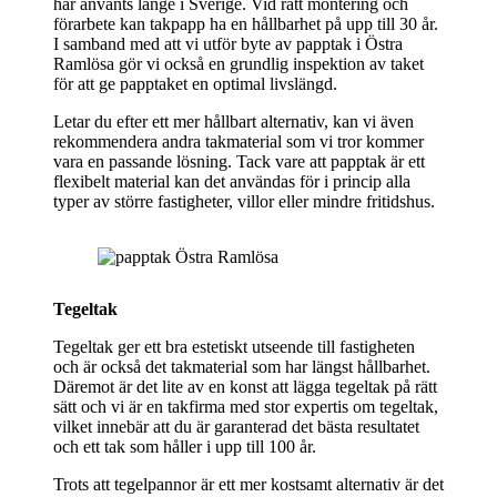
har använts länge i Sverige. Vid rätt montering och
förarbete kan takpapp ha en hållbarhet på upp till 30 år.
I samband med att vi utför byte av papptak i Östra
Ramlösa gör vi också en grundlig inspektion av taket
för att ge papptaket en optimal livslängd.
Letar du efter ett mer hållbart alternativ, kan vi även
rekommendera andra takmaterial som vi tror kommer
vara en passande lösning. Tack vare att papptak är ett
flexibelt material kan det användas för i princip alla
typer av större fastigheter, villor eller mindre fritidshus.
Tegeltak
Tegeltak ger ett bra estetiskt utseende till fastigheten
och är också det takmaterial som har längst hållbarhet.
Däremot är det lite av en konst att lägga tegeltak på rätt
sätt och vi är en takfirma med stor expertis om tegeltak,
vilket innebär att du är garanterad det bästa resultatet
och ett tak som håller i upp till 100 år.
Trots att tegelpannor är ett mer kostsamt alternativ är det