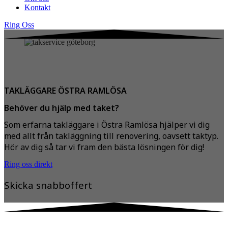
Kontakt
Ring Oss
TAKLÄGGARE ÖSTRA RAMLÖSA
Behöver du hjälp med taket?
Som erfarna takläggare i Östra Ramlösa hjälper vi dig
med allt från takläggning till renovering, oavsett taktyp.
Hör av dig så tar vi fram den bästa lösningen för dig!
Ring oss direkt
Skicka snabboffert