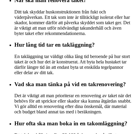
När ska man renovera taket?
Ditt tak skyddar huskonstruktionen från fukt och
väderpåverkan. Ett tak som inte är tillräckligt isolerat eller har
skador, kommer därför att påverka skyddet som taket ger. Det
är viktigt att man utför nödvändigt takunderhåll och även
byter taket efter rekommendationerna.
Hur lång tid tar en takläggning?
En takläggning tar väldigt olika lång tid beroende på hur stort
taket är och hur det är konstruerat. Att byta hela hustaket tar
därför längre tid än att endast byta ut enskilda tegelpannor
eller delar av ditt tak.
Vad ska man tänka på vid en takrenovering?
Det är viktigt att man prioriterar en renovering av taket när det
behövs för att sprickor eller skador ska kunna åtgärdas snabbt.
Vi gör alltid en renovering efter dina önskemål, där material
och budget bland annat tas med i beräkningen.
Hur ofta ska man boka in en takomläggning?