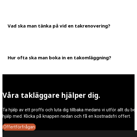
Vad ska man tänka på vid en takrenovering?
En takläggning tar väldigt olika lång tid beroende på hur stort tak
delar av ditt tak.
Hur ofta ska man boka in en takomläggning?
Det är viktigt att man prioriterar en renovering av taket när det 
budget bland annat tas med i beräkningen.
Ett tak kan hålla i mellan 20-100 år beroende på vilket takmaterial
Våra takläggare hjälper dig.
Ta hjälp av ett proffs och luta dig tillbaka medans vi utför allt du b
hjälp med. Klicka på knappen nedan och få en kostnadsfri offert.
Offertförfrågan