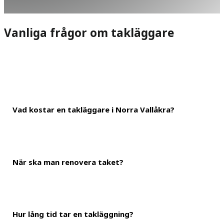
Vanliga frågor om takläggare
Vad kostar en takläggare i Norra Vallåkra?
När ska man renovera taket?
En ungefärlig kostnad är 600 kronor i timmen för takläggning i No
därför landa på mellan 800-1 800 kronor för ett klassiskt villatak.
Hur lång tid tar en takläggning?
Ditt tak skyddar huskonstruktionen från fukt och väderpåverkan. Et
utför nödvändigt takunderhåll och även byter taket efter rekom