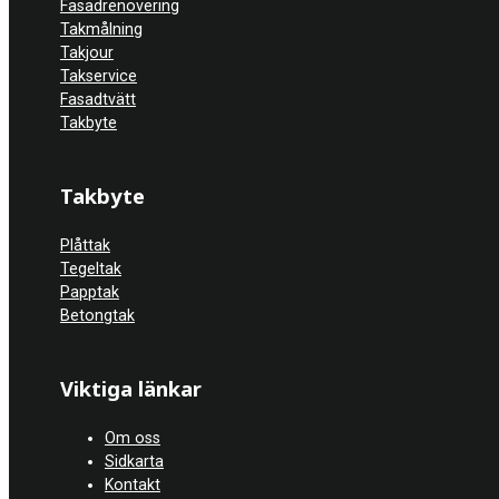
Fasadrenovering
Takmålning
Takjour
Takservice
Fasadtvätt
Takbyte
Takbyte
Plåttak
Tegeltak
Papptak
Betongtak
Viktiga länkar
Om oss
Sidkarta
Kontakt