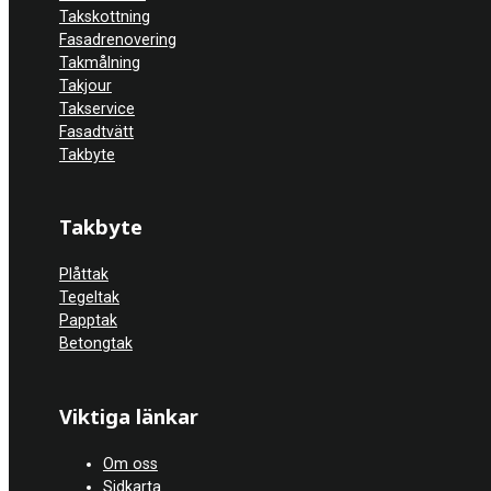
Takskottning
Fasadrenovering
Takmålning
Takjour
Takservice
Fasadtvätt
Takbyte
Takbyte
Plåttak
Tegeltak
Papptak
Betongtak
Viktiga länkar
Om oss
Sidkarta