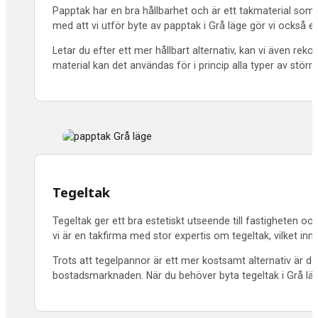
Papptak har en bra hållbarhet och är ett takmaterial som h
med att vi utför byte av papptak i Grå läge gör vi också e
Letar du efter ett mer hållbart alternativ, kan vi även r
material kan det användas för i princip alla typer av större f
Tegeltak
Tegeltak ger ett bra estetiskt utseende till fastigheten oc
vi är en takfirma med stor expertis om tegeltak, vilket inne
Trots att tegelpannor är ett mer kostsamt alternativ är d
bostadsmarknaden. När du behöver byta tegeltak i
Grå läg