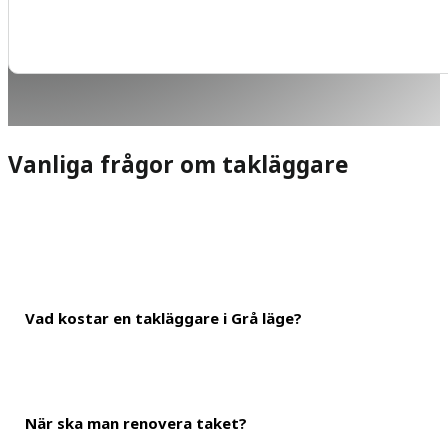
Vanliga frågor om takläggare
Vad kostar en takläggare i Grå läge?
När ska man renovera taket?
En ungefärlig kostnad är 600 kronor i timmen för takläggning i Gr
landa på mellan 800-1 800 kronor för ett klassiskt villatak.