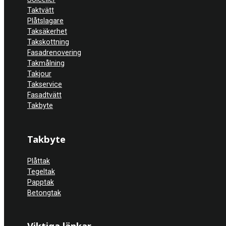
Taktvätt
Plåtslagare
Taksäkerhet
Takskottning
Fasadrenovering
Takmålning
Takjour
Takservice
Fasadtvätt
Takbyte
Takbyte
Plåttak
Tegeltak
Papptak
Betongtak