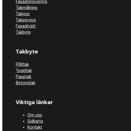
Fasadrenovering
Takmålning
Takjour
Takservice
Fasadtvätt
Takbyte
Takbyte
Plåttak
Tegeltak
Papptak
Betongtak
Viktiga länkar
Om oss
Sidkarta
Kontakt