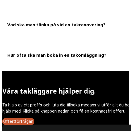
Vad ska man tänka på vid en takrenovering?
En takläggning tar väldigt olika lång tid beroende på hur stort tak
delar av ditt tak.
Hur ofta ska man boka in en takomläggning?
Det är viktigt att man prioriterar en renovering av taket när det 
budget bland annat tas med i beräkningen.
Ett tak kan hålla i mellan 20-100 år beroende på vilket takmaterial
Våra takläggare hjälper dig.
Ta hjälp av ett proffs och luta dig tillbaka medans vi utför allt du b
hjälp med. Klicka på knappen nedan och få en kostnadsfri offert.
Offertförfrågan