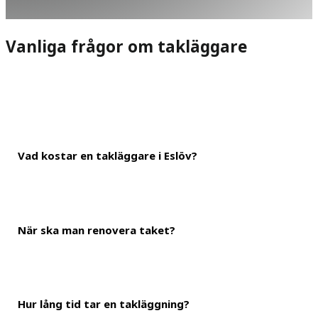
Vanliga frågor om takläggare
Vad kostar en takläggare i Eslöv?
När ska man renovera taket?
En ungefärlig kostnad är 600 kronor i timmen för takläggning i Es
landa på mellan 800-1 800 kronor för ett klassiskt villatak.
Hur lång tid tar en takläggning?
Ditt tak skyddar huskonstruktionen från fukt och väderpåverkan. Et
utför nödvändigt takunderhåll och även byter taket efter rekom