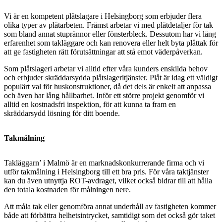
Vi är en kompetent plåt
slagare i Helsingborg som erbjuder flera
olika typer av plåtarbeten. Främst arbetar vi med plåtdetaljer för tak
som bland annat stuprännor eller fönsterbleck. Dessutom har vi lång
erfarenhet som takläggare och kan renovera eller helt byta plåttak för
att ge fastigheten rätt förutsättningar att stå emot väderpåverkan.
Som plåtslageri arbetar vi alltid efter våra kunders enskilda behov
och erbjuder skräddarsydda plåtslageritjänster. Plåt är idag ett väldigt
populärt val för huskonstruktioner, då det dels är enkelt att anpassa
och även har lång hållbarhet. Inför ett större projekt genomför vi
alltid en kostnadsfri inspektion, för att kunna ta fram en
skräddarsydd lösning för ditt boende.
Takmålning
Takläggarn’ i Malmö är en marknadskonkurrerande firma och vi
utför takmålning i Helsingborg till ett bra pris. För våra taktjänster
kan du även utnyttja ROT-avdraget, vilket också bidrar till att hålla
den totala kostnaden för målningen nere.
Att måla tak eller genomföra annat underhåll av fastigheten kommer
både att förbättra helhetsintrycket, samtidigt som det också gör taket