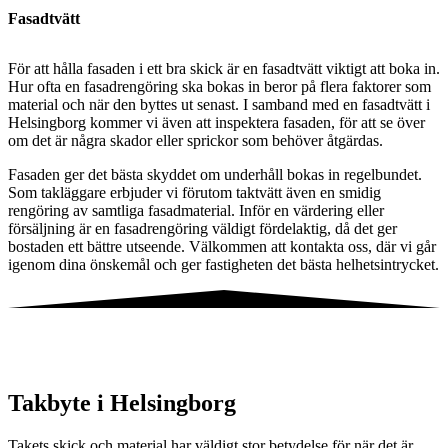
Fasadtvätt
För att hålla fasaden i ett bra skick är en fasadtvätt viktigt att boka in.
Hur ofta en fasadrengöring ska bokas in beror på flera faktorer som
material och när den byttes ut senast. I samband med en fasadtvätt i
Helsingborg kommer vi även att inspektera fasaden, för att se över
om det är några skador eller sprickor som behöver åtgärdas.
Fasaden ger det bästa skyddet om underhåll bokas in regelbundet.
Som takläggare erbjuder vi förutom taktvätt även en smidig
rengöring av samtliga fasadmaterial. Inför en värdering eller
försäljning är en fasadrengöring väldigt fördelaktig, då det ger
bostaden ett bättre utseende. Välkommen att kontakta oss, där vi går
igenom dina önskemål och ger fastigheten det bästa helhetsintrycket.
Takbyte i Helsingborg
Takets skick och material har väldigt stor betydelse för när det är