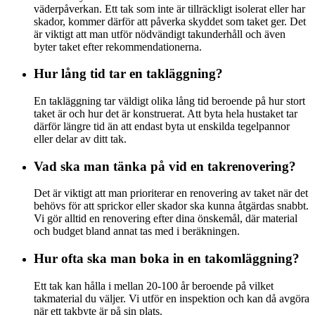
väderpåverkan. Ett tak som inte är tillräckligt isolerat eller har
skador, kommer därför att påverka skyddet som taket ger. Det
är viktigt att man utför nödvändigt takunderhåll och även
byter taket efter rekommendationerna.
Hur lång tid tar en takläggning?
En takläggning tar väldigt olika lång tid beroende på hur stort
taket är och hur det är konstruerat. Att byta hela hustaket tar
därför längre tid än att endast byta ut enskilda tegelpannor
eller delar av ditt tak.
Vad ska man tänka på vid en takrenovering?
Det är viktigt att man prioriterar en renovering av taket när det
behövs för att sprickor eller skador ska kunna åtgärdas snabbt.
Vi gör alltid en renovering efter dina önskemål, där material
och budget bland annat tas med i beräkningen.
Hur ofta ska man boka in en takomläggning?
Ett tak kan hålla i mellan 20-100 år beroende på vilket
takmaterial du väljer. Vi utför en inspektion och kan då avgöra
när ett takbyte är på sin plats.