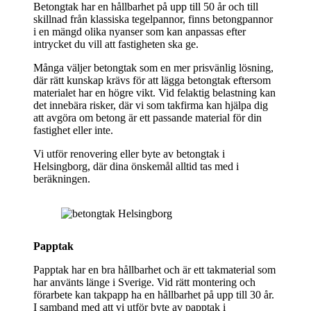
Betongtak har en hållbarhet på upp till 50 år och till
skillnad från klassiska tegelpannor, finns betongpannor
i en mängd olika nyanser som kan anpassas efter
intrycket du vill att fastigheten ska ge.
Många väljer betongtak som en mer prisvänlig lösning,
där rätt kunskap krävs för att lägga betongtak eftersom
materialet har en högre vikt. Vid felaktig belastning kan
det innebära risker, där vi som takfirma kan hjälpa dig
att avgöra om betong är ett passande material för din
fastighet eller inte.
Vi utför renovering eller byte av betongtak i
Helsingborg, där dina önskemål alltid tas med i
beräkningen.
Papptak
Papptak har en bra hållbarhet och är ett takmaterial som
har använts länge i Sverige. Vid rätt montering och
förarbete kan takpapp ha en hållbarhet på upp till 30 år.
I samband med att vi utför byte av papptak i