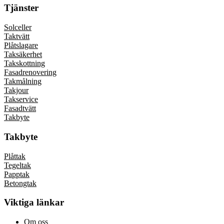
Tjänster
Solceller
Taktvätt
Plåtslagare
Taksäkerhet
Takskottning
Fasadrenovering
Takmålning
Takjour
Takservice
Fasadtvätt
Takbyte
Takbyte
Plåttak
Tegeltak
Papptak
Betongtak
Viktiga länkar
Om oss