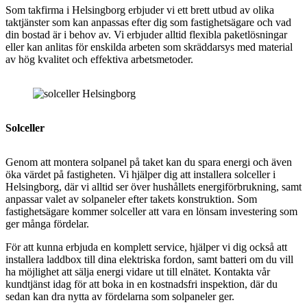
Som takfirma i Helsingborg erbjuder vi ett brett utbud av olika
taktjänster som kan anpassas efter dig som fastighetsägare och vad
din bostad är i behov av. Vi erbjuder alltid flexibla paketlösningar
eller kan anlitas för enskilda arbeten som skräddarsys med material
av hög kvalitet och effektiva arbetsmetoder.
Solceller
Genom att montera solpanel på taket kan du spara energi och även
öka värdet på fastigheten. Vi hjälper dig att installera solceller i
Helsingborg, där vi alltid ser över hushållets energiförbrukning, samt
anpassar valet av solpaneler efter takets konstruktion. Som
fastighetsägare kommer solceller att vara en lönsam investering som
ger många fördelar.
För att kunna erbjuda en komplett service, hjälper vi dig också att
installera laddbox till dina elektriska fordon, samt batteri om du vill
ha möjlighet att sälja energi vidare ut till elnätet. Kontakta vår
kundtjänst idag för att boka in en kostnadsfri inspektion, där du
sedan kan dra nytta av fördelarna som solpaneler ger.