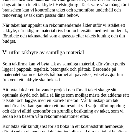
dags att boka in ett takbyte i Helsingborg. Tack vare våra många år i
branschen kan vi kontrollera taket och genomföra underhåll och
renovering av tak som passar dina behov.
När taket har uppnått sin rekommenderade ålder utför vi istället ett
takbyte, där tidigare material rivs bort och ersätts med nytt undertak,
förarbete och takmaterial som anpassas efter takets lutning och din
budget.
Vi utför takbyte av samtliga material
Som takfirma kan vi byta tak av samtliga material, där vår expertis
ligger i papptak, tegeltak, betongtak och plåttak. Beroende på
materialet kommer takets hållbarhet att påverkas, vilket avgör hur
frekvent ett takbyte ska bokas i.
Att byta tak är ett krävande projekt och för att taket ska ge sitt
optimala skydd och hålla så länge som möjligt måste det adderas rätt
tätskikt och läggas med en korrekt metod. Vår kunskap om tak
innebär att vi kan garantera ett bra resultat vid varje utfört uppdrag
och där vi alltid genomför en grundlig besiktning av taket, som vi
sedan kan basera våra rekommendationer efter.
Kontakta vår kundtjänst för att boka in ett kostnadsfritt hembesök,
där vi sedan planerar en takläggning efter vad din fastighet behöver.