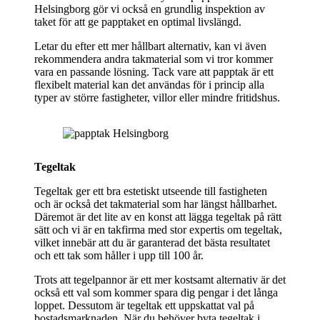
Helsingborg gör vi också en grundlig inspektion av
taket för att ge papptaket en optimal livslängd.
Letar du efter ett mer hållbart alternativ, kan vi även
rekommendera andra takmaterial som vi tror kommer
vara en passande lösning. Tack vare att papptak är ett
flexibelt material kan det användas för i princip alla
typer av större fastigheter, villor eller mindre fritidshus.
Tegeltak
Tegeltak ger ett bra estetiskt utseende till fastigheten
och är också det takmaterial som har längst hållbarhet.
Däremot är det lite av en konst att lägga tegeltak på rätt
sätt och vi är en takfirma med stor expertis om tegeltak,
vilket innebär att du är garanterad det bästa resultatet
och ett tak som håller i upp till 100 år.
Trots att tegelpannor är ett mer kostsamt alternativ är det
också ett val som kommer spara dig pengar i det långa
loppet. Dessutom är tegeltak ett uppskattat val på
bostadsmarknaden. När du behöver byta tegeltak i