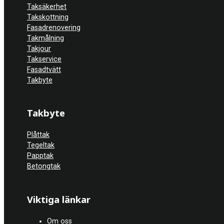
Taksäkerhet
Takskottning
Fasadrenovering
Takmålning
Takjour
Takservice
Fasadtvätt
Takbyte
Takbyte
Plåttak
Tegeltak
Papptak
Betongtak
Viktiga länkar
Om oss