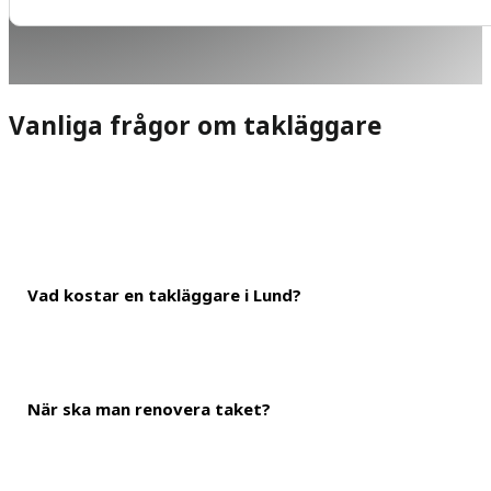
Vanliga frågor om takläggare
Vad kostar en takläggare i Lund?
När ska man renovera taket?
En ungefärlig kostnad är 600 kronor i timmen för takläggning i Lu
landa på mellan 800-1 800 kronor för ett klassiskt villatak.